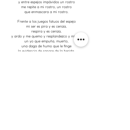
y entre espejos impávidos un rostro
me repite a mi rostro, un rostro
que enmascara a mi rostro.
Frente a los juegos fatuos del espejo
mi ser es pira y es ceniza,
respira y es ceniza,
y ardo y me quemo y resplandezco y miento
un yo que empuña, muerto,
una daga de humo que le finge
la evidencia de sangre de la herida,
y un yo, mi yo penúltimo,
que sólo pide olvido, sombra, nada,
final mentira que lo enciende y quema.
De una máscara a otra
hay siempre un yo penúltimo que pide.
Y me hundo en mí mismo y no me toco.
Espejo
, Octavio Paz